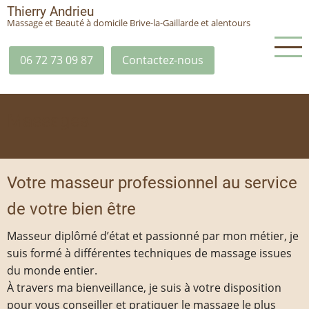
Aller
Thierry Andrieu
Massage et Beauté à domicile Brive-la-Gaillarde et alentours
au
contenu
principal
06 72 73 09 87‬
Contactez-nous
Massages
Votre masseur professionnel au service
de votre bien être
Masseur diplômé d’état et passionné par mon métier, je
suis formé à différentes techniques de massage issues
du monde entier.
À travers ma bienveillance, je suis à votre disposition
pour vous conseiller et pratiquer le massage le plus